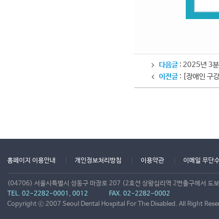
다음글
: 2025년 
이전글
: [장애인 구
홈페이지 이용안내
개인정보처리방침
이용약관
이메일 무단
(04706) 서울시특별시 성동구 마장로 207 (2호선 상왕십리역 2번출구에서 도보
TEL. 02-2282-0001, 0012
FAX. 02-2282-0002
Copyright ⓒ 2007 Seoul Dental Hospital For The Disabled. All Right Rese