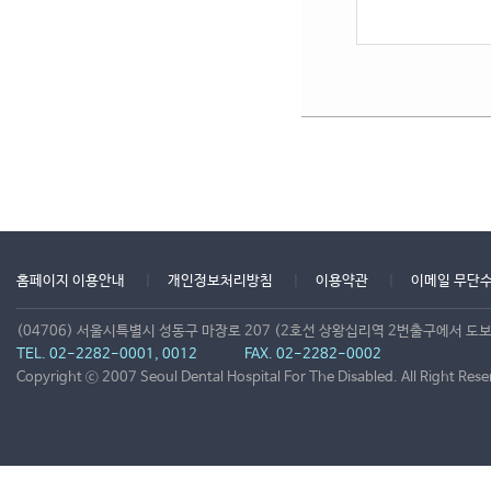
홈페이지 이용안내
개인정보처리방침
이용약관
이메일 무단
(04706) 서울시특별시 성동구 마장로 207 (2호선 상왕십리역 2번출구에서 도보
TEL. 02-2282-0001, 0012
FAX. 02-2282-0002
Copyright ⓒ 2007 Seoul Dental Hospital For The Disabled. All Right Rese