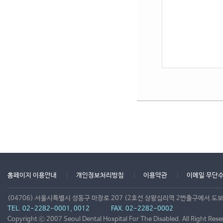
홈페이지 이용안내
개인정보처리방침
이용약관
이메일 무단
(04706) 서울시특별시 성동구 마장로 207 (2호선 상왕십리역 2번출구에서 도보
TEL. 02-2282-0001, 0012
FAX. 02-2282-0002
Copyright ⓒ 2007 Seoul Dental Hospital For The Disabled. All Right Rese